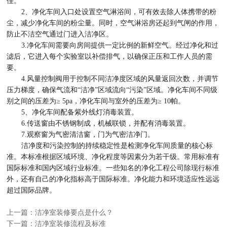
佳。
2、净化车间入口处设置空气淋浴间，可有效去除人体携带的粉
尘，减少净化车间的粉尘量。同时，空气淋浴房还起到气闸的作用，
防止不洁空气通过门进入洁净区。
3.净化车间需要向房间提供一定比例的新鲜空气。经过净化和过
滤后，它进入每个实验室以补偿排气，以确保正压和工作人员的需
要。
4.风量控制阀用于控制不同洁净度区域的风量返回次数，并调节
压力梯度，确保气流和“洁净”区域流向“污染”区域。净化车间不同级
别之间的压差为≥ 5pa，净化车间与室外的压差为≥ 10帕。
5、净化车间配备紫外线灯消毒装置。
6.传送窗由不锈钢制成，机械联锁，并配有消毒装置。
7.观察窗为气密清洁窗，门为气密洁净门。
洁净度和污染控制的持续稳定性是检测净化车间质量的核心标
准。本标准根据区域环境、净化程度等因素分为若干级。常用标准有
国际标准和国内区域行业标准。一些知名的净化工程公司除现行标准
外，还有自己的净化指标高于国际标准。净化能力和环境适应性远远
超过国际品牌。
上一篇：洁净室装修要点是什么？
下一篇：洁净室装修流程及标准