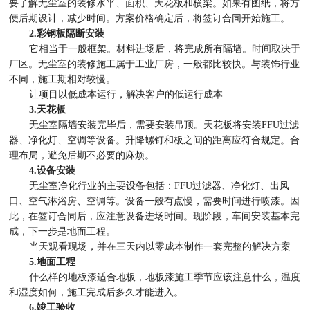
要了解无尘室的装修水平、面积、天花板和横梁。如果有图纸，将方
便后期设计，减少时间。方案价格确定后，将签订合同开始施工。
2.彩钢板隔断安装
它相当于一般框架。材料进场后，将完成所有隔墙。时间取决于
厂区。无尘室的装修施工属于工业厂房，一般都比较快。与装饰行业
不同，施工期相对较慢。
让项目以低成本运行，解决客户的低运行成本
3.天花板
无尘室隔墙安装完毕后，需要安装吊顶。天花板将安装FFU过滤
器、净化灯、空调等设备。升降螺钉和板之间的距离应符合规定。合
理布局，避免后期不必要的麻烦。
4.设备安装
无尘室净化行业的主要设备包括：FFU过滤器、净化灯、出风
口、空气淋浴房、空调等。设备一般有点慢，需要时间进行喷漆。因
此，在签订合同后，应注意设备进场时间。现阶段，车间安装基本完
成，下一步是地面工程。
当天观看现场，并在三天内以零成本制作一套完整的解决方案
5.地面工程
什么样的地板漆适合地板，地板漆施工季节应该注意什么，温度
和湿度如何，施工完成后多久才能进入。
6.竣工验收