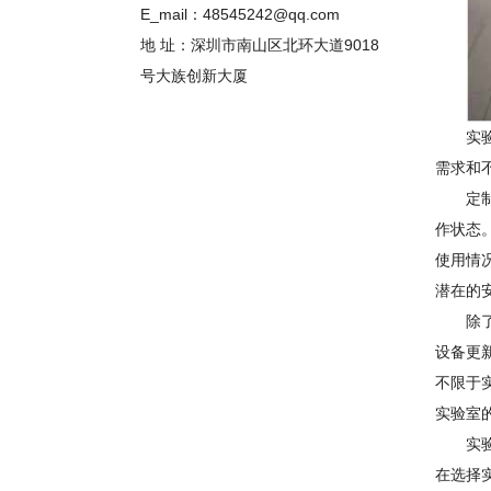
E_mail：48545242@qq.com
地 址：深圳市南山区北环大道9018
号大族创新大厦
实
需求和
定
作状态
使用情
潜在的
除
设备更
不限于
实验室
实
在选择