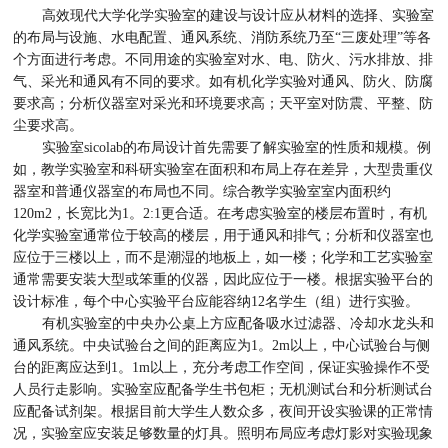
高效现代大学化学实验室的建设与设计应从材料的选择、实验室
的布局与设施、水电配置、通风系统、消防系统乃至“三废处理”等各
个方面进行考虑。不同用途的实验室对水、电、防火、污水排放、排
气、采光和通风有不同的要求。如有机化学实验对通风、防火、防腐
要求高；分析仪器室对采光和环境要求高；天平室对防震、平整、防
尘要求高。
实验室sicolab的布局设计首先需要了解实验室的性质和规模。例
如，教学实验室和科研实验室在面积和布局上存在差异，大型贵重仪
器室和普通仪器室的布局也不同。综合教学实验室室内面积约
120m2，长宽比为1。2:1更合适。在考虑实验室的楼层布置时，有机
化学实验室通常位于较高的楼层，用于通风和排气；分析和仪器室也
应位于三楼以上，而不是潮湿的地板上，如一楼；化学和工艺实验室
通常需要安装大型或笨重的仪器，因此应位于一楼。根据实验平台的
设计标准，每个中心实验平台应能容纳12名学生（组）进行实验。
有机实验室的中央办公桌上方应配备吸水过滤器、冷却水龙头和
通风系统。中央试验台之间的距离应为1。2m以上，中心试验台与侧
台的距离应达到1。1m以上，充分考虑工作空间，保证实验操作不受
人员行走影响。实验室应配备学生书包柜；无机测试台和分析测试台
应配备试剂架。根据目前大学生人数众多，夜间开设实验课的正常情
况，实验室应安装足够数量的灯具。照明布局应考虑灯影对实验现象