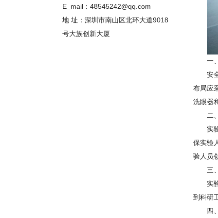
E_mail：48545242@qq.com
地 址：深圳市南山区北环大道9018
号大族创新大厦
一
安
布局应
洗眼器
二
实
保实验
验人员
三
实
到科研
四