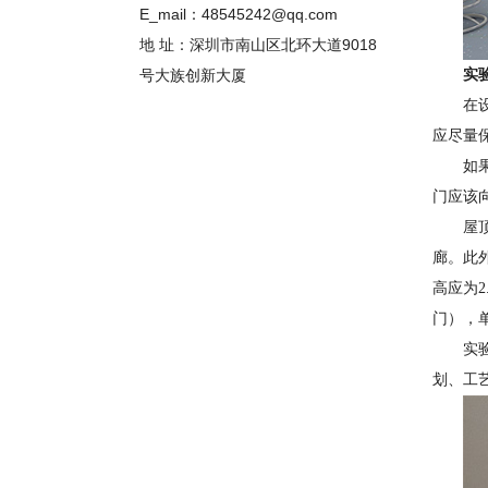
E_mail：48545242@qq.com
地 址：深圳市南山区北环大道9018
号大族创新大厦
实
在
应尽量
如
门应该
屋
廊。此外
高应为2
门），单
实
划、工