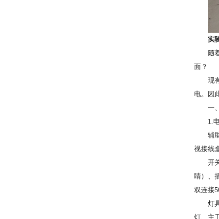
实
随
面？
现
电。因
一
1
辅
视接线
开
睛）、插
双连接5
灯
灯、主