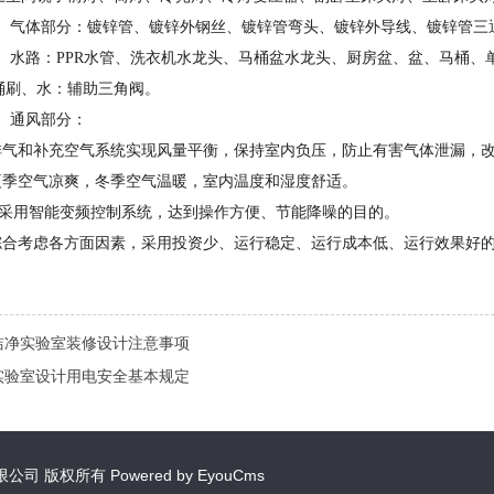
、 气体部分：镀锌管、镀锌外钢丝、镀锌管弯头、镀锌外导线、镀锌管三
、 水路：PPR水管、洗衣机水龙头、马桶盆水龙头、厨房盆、盆、马桶
桶刷、水：辅助三角阀。
、 通风部分：
.排气和补充空气系统实现风量平衡，保持室内负压，防止有害气体泄漏，
.夏季空气凉爽，冬季空气温暖，室内温度和湿度舒适。
、采用智能变频控制系统，达到操作方便、节能降噪的目的。
.综合考虑各方面因素，采用投资少、运行稳定、运行成本低、运行效果好
洁净实验室装修设计注意事项
实验室设计用电安全基本规定
公司 版权所有 Powered by EyouCms