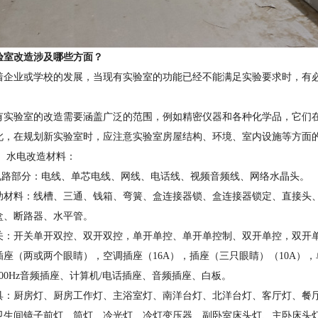
验室改造涉及哪些方面？
着企业或学校的发展，当现有实验室的功能已经不能满足实验要求时，有
有实验室的改造需要涵盖广泛的范围，例如精密仪器和各种化学品，它们
此，在规划新实验室时，应注意实验室房屋结构、环境、室内设施等方面
、 水电改造材料：
.电路部分：电线、单芯电线、网线、电话线、视频音频线、网络水晶头。
助材料：线槽、三通、钱箱、弯簧、盒连接器锁、盒连接器锁定、直接头、
盒、断路器、水平管。
关：开关单开双控、双开双控，单开单控、单开单控制、双开单控，双开
座（两或两个眼睛），空调插座（16A），插座（三只眼睛）（10A），单连
00Hz音频插座、计算机/电话插座、音频插座、白板。
具：厨房灯、厨房工作灯、主浴室灯、南洋台灯、北洋台灯、客厅灯、餐
卫生间镜子前灯、筒灯、冷光灯、冷灯变压器、副卧室床头灯、主卧床头