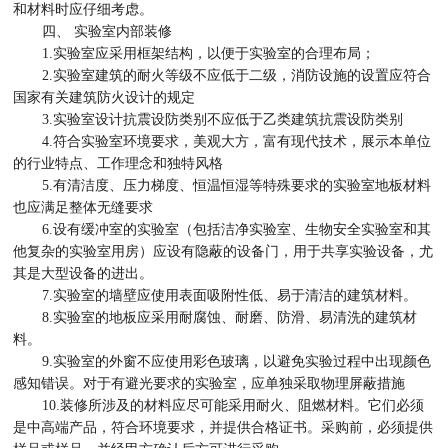
和材料时应仔细考虑。
四、 实验室内部装修
1.实验室应采用框架结构，以便于实验室的合理布局；
2.实验室建筑的耐火等级不应低于二级，消防设施的设置应符合
国家有关建筑防火设计的规定
3.实验室设计抗震设防类别不应低于乙类建筑抗震设防类别
4.符合实验室环境要求，美观大方，富有现代技术，展示本单位
的行业特点、工作理念和独特风格
5.有清洁度、压力梯度、恒温恒湿等特殊要求的实验室地板材料
也应满足整体无缝要求
6.设有缓冲室的实验室（包括洁净实验室、生物安全实验室和其
他复杂的实验室用房）应设有隐蔽的设备门，用于共享实验设备，尤
其是大型设备的进出。
7.实验室的墙壁应使用表面吸附性低、易于清洁的建筑材料。
8.实验室的地板应采用耐腐蚀、耐磨、防滑、易清洗的建筑材
料。
9.实验室的外窗不应使用彩色玻璃，以避免实验过程中出现颜色
感知错误。对于有避光要求的实验室，应单独采取物理屏蔽措施
10.装修所涉及的材料应尽可能采用耐火、阻燃材料。它们必须
是中高端产品，符合环境要求，并提供合格证书。采购前，必须提供