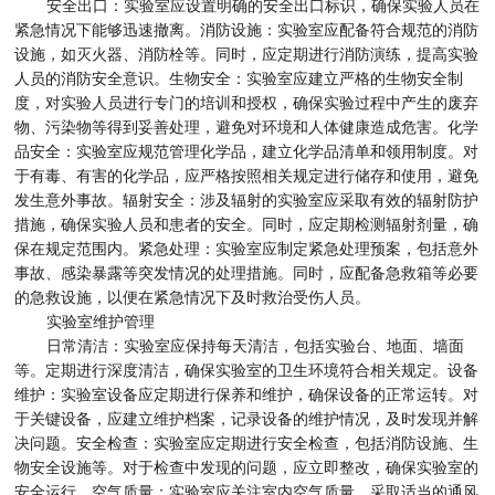
安全出口：实验室应设置明确的安全出口标识，确保实验人员在
紧急情况下能够迅速撤离。消防设施：实验室应配备符合规范的消防
设施，如灭火器、消防栓等。同时，应定期进行消防演练，提高实验
人员的消防安全意识。生物安全：实验室应建立严格的生物安全制
度，对实验人员进行专门的培训和授权，确保实验过程中产生的废弃
物、污染物等得到妥善处理，避免对环境和人体健康造成危害。化学
品安全：实验室应规范管理化学品，建立化学品清单和领用制度。对
于有毒、有害的化学品，应严格按照相关规定进行储存和使用，避免
发生意外事故。辐射安全：涉及辐射的实验室应采取有效的辐射防护
措施，确保实验人员和患者的安全。同时，应定期检测辐射剂量，确
保在规定范围内。紧急处理：实验室应制定紧急处理预案，包括意外
事故、感染暴露等突发情况的处理措施。同时，应配备急救箱等必要
的急救设施，以便在紧急情况下及时救治受伤人员。
实验室维护管理
日常清洁：实验室应保持每天清洁，包括实验台、地面、墙面
等。定期进行深度清洁，确保实验室的卫生环境符合相关规定。设备
维护：实验室设备应定期进行保养和维护，确保设备的正常运转。对
于关键设备，应建立维护档案，记录设备的维护情况，及时发现并解
决问题。安全检查：实验室应定期进行安全检查，包括消防设施、生
物安全设施等。对于检查中发现的问题，应立即整改，确保实验室的
安全运行。空气质量：实验室应关注室内空气质量，采取适当的通风