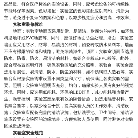
高品质、符合医疗标准的实验设备。同时，应考虑设备的可持续性、
节能环保等因素。色彩搭配：实验室的色彩搭配应以简约、清新为
主，避免过于复杂的图案和色彩，以减少视觉疲劳和提高工作效率。
实验室装修标准
地面：实验室地面应采用防滑、易清洁、耐腐蚀的材料，如环氧
树脂地坪或PVC地胶等。同时，应做好地面防尘处理。墙面：实验室
墙面应采用防水、防霉、易清洁的材料，如瓷砖或防水涂料等。墙面
不应有裸露的管道和线路，避免细菌滋生。顶面：实验室顶面应选用
防水、防霉、防火、易清洁的材料，如铝合金板或PVC板等。此外，
应合理布置照明灯具，确保实验区域的充分照明。实验台：实验台应
选用耐腐蚀、易清洁、防水、防尘的材料，如不锈钢或人造石等。实
验台应根据实验需求设置不同类型和尺寸，确保满足各类实验的需
要。照明：实验室的照明应充分、均匀，确保实验人员有良好的视觉
环境。同时，应选用低能耗、环保的LED灯具，减少能耗和热量产
生。噪音控制：实验室应采取有效的隔音措施，如选用隔音材料、安
装隔音窗等，以减少噪音干扰，提高实验人员的工作效率。清洁设
施：实验室应配备完善的清洁设施，包括洗手池、卫生间等。清洁设
施应设置在实验区的边缘地带，方便实验人员使用，同时避免对实验
区域造成污染。
实验室安全规范