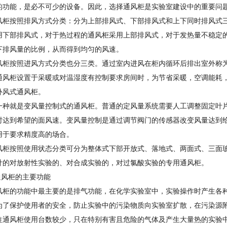
的功能，是必不可少的设备。因此，选择通风柜是实验室建设中的重要问
风柜按照排风方式分类：分为上部排风式、下部排风式和上下同时排风式
用下部排风式，对于热过程的通风柜采用上部排风式，对于发热量不稳定
下排风量的比例，从而得到均匀的风速。
风柜按照进风方式分类也分三类。通过室内进风在柜内循环后排出室外称
通风柜设置于采暖或对温湿度有控制要求房间时，为节省采暖，空调能耗
补风式通风柜。
一种就是变风量控制式的通风柜。普通的定风量系统需要人工调整固定叶
时达到希望的面风速。变风量控制是通过调节阀门的传感器改变风量达到
用于要求精度高的场合。
风柜按照使用状态分类可分为整体式下部开放式、落地式、两面式、三面
计的对放射性实验的、对合成实验的，对过氯酸实验的专用通风柜。
 通风柜的主要功能
风柜的功能中最主要的是排气功能，在化学实验室中，实验操作时产生各
为了保护使用者的安全，防止实验中的污染物质向实验室扩散，在污染源
往通风柜使用台数较少，只在特别有害且危险的气体及产生大量热的实验