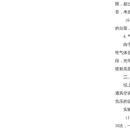
限，超
音，考
（
的台面
4.
由
性气体
段，光
喷射高
二
综
通风空
负压的
实
（
10次