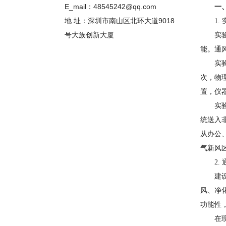
E_mail：48545242@qq.com
一
地 址：深圳市南山区北环大道9018
1
号大族创新大厦
实
能。通
实
次，物
置，仪
实
统送入
从办公
气新风
2.
建
风、净
功能性
在