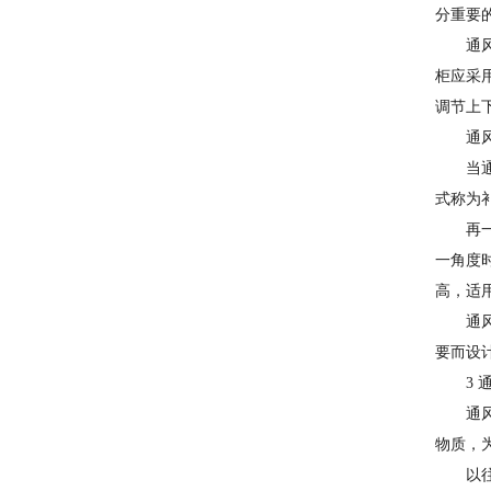
分重要
通
柜应采
调节上
通
当
式称为
再
一角度
高，适
通
要而设
3
通
物质，
以