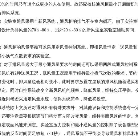
99%的时间只有18个或更少的人在使用。故还应校核通风柜最小开启面
合排风系统。
2）实验室通风采用全新风系统，通风柜的排气不在室内循环。由于实验
量设计为排风量的70﹪-80﹪。另外20﹪-30﹪的新风送至实验室辅助
。
3）通风柜的风量平衡可以采用定风量控制系统，即排风量恒定，送风量
最小换气次数要求的实验室。
4）对于排风量远大于最小通风量要求的房间还可以采用两段式通风控制
送风机有2种送风工况，低风量工况应用于维持最小换气次数的要求，节
量变化时，排风量也会相对变小，此时要求放置在屋顶的排风机随着通风
恒定。同时自控系统改变全新风风机的频率，降低风量，维持负压平衡。
接近则考虑采用定风量系统，使得系统简单，降低初投资。
风系统除上文所述对通风柜有特殊要求外，对其他设备和控制系统也有一
，还要注意需要根据调节门移动而立即改变风量，维持表面风速的恒定。
测定表面风速来测定。实验室压力控制和最小通风量的控制除了设备选型
系统的反应时间要足够短（<1秒），通风系统不平衡会导致通风柜排风和