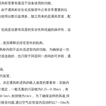
通风柜里要有最适于设备使用的功能。
。由于通风柜在生化实验室中占有非常重要的位
的使用台数日益增多。随之而来的是通风管道，配
，也就是说要有高度的安全性和优越的操作性，这
式，使其稀释后排至室外的机构。
通风柜内部不反向流进室内的功能。为确保这一功
管道连接的，也只限于同层同一房间的可并联，通
隔。
代装置。
度。决定通风柜进风的吸入速度的要素有：实验内
一般无毒的污染物为0.25―0.38m/s ，有
0.5m/s ,粒状物为1m/s 。为了确保这样的风速,排
音问题,通过空气在管道内流动时以7―10m为