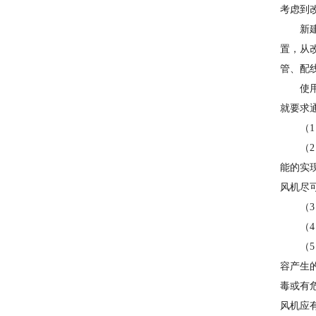
考虑到
新
置，从
管、配
使
就要求
（
（
能的实
风机尽
（
（
（
容产生的
毒或有危
风机应