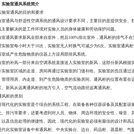
、实验室通风系统简介
. 实验室通风的目的和要求
验室通风与舒适性空调系统的通风设计要求不同，主要目的是提供安全、
风主要解决的是工作环境对实验人员的身体健康和劳动保护问题。
验室通风要求新风全部来自室外，然后100%排出室外，通风柜的排气不在
理实验室每小时大于10次，实验室无人时换气可减少为6次。实验室通风
器室或产生危险物质的仪器上方设局部排风系统。
验室的补风一部分来自空调系统直接送入实验室的新风，这部分新风根据
非实验室区域的走道、房间再通过实验室的门缝补给。实验室的负压通过
、管理用房、内走道、到产生危险物质的实验房间。通风柜的位置布置在
区。新风从远离通风柜的地方引入，空气流动路径远离通风柜。
 通风柜的类别
设现代化的实验室是个综合的系统工程。在装备各种仪器设备及其配套设
化、排污等要求，还要考虑到对人员、物体、周边环境的安全性，噪音、
，以及信息处理的便捷性。因此，现代化的实验室必须有最佳的设计和高
现代化实验室设备中有通风柜、中央实验台、边台、药品柜、器皿柜、气