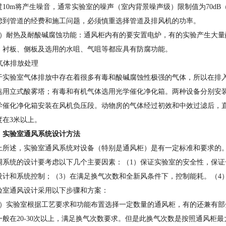
过10m将产生噪音，通常实验室的噪声（室内背景噪声级）限制值为70d
虑到管道的经费和施工问题，必须慎重选择管道及排风机的功率。
6）耐热及耐酸碱腐蚀功能：通风柜内有的要安置电炉，有的实验产生大
，衬板、侧板及选用的水咀、气咀等都应具有防腐功能。
 气体排放处理
于实验室气体排放中存在着很多有毒和酸碱腐蚀性极强的气体，所以在排
选用立式酸雾塔；有毒和有机气体选用光学催化净化箱。两种设备分别安
学催化净化箱安装在风机负压段。动物房的气体经过初效和中效过滤后，
度在3米以上。
、实验室通风系统设计方法
上所述，实验室通风系统对设备（特别是通风柜）是有一定标准和要求的
调系统的设计要考虑以下几个主要因素：（1）保证实验室的安全性，保证
设计和系统控制；（3）在满足换气次数和全新风条件下，控制能耗。（4
验室通风设计采用以下步骤和方案：
1）实验室根据工艺要求和功能布置选择一定数量的通风柜，有的还兼有
，一般在20-30次以上，满足换气次数要求。但是此换气次数是按照通风柜