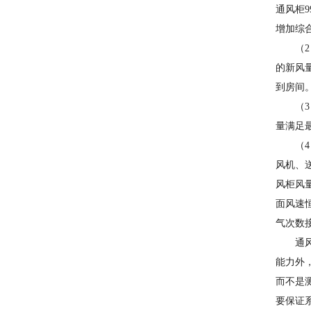
通风柜
增加综
（
的新风
到房间
（
量满足
（
风机、
风柜风
面风速
气次数
通
能力外
而不是
要保证