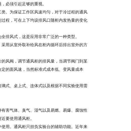
题，必须引起足够的重视。
三类。为保证工作区风速均匀，对于冷过程的通风
的过程，可在上下均设排风口随柜内发热量的变化
为全排风式，这是应用非常广泛的一种类型。
，采用从室外取补给风在柜内循环后排出室外的方
片的风阀，调节通风柜的排风量，当调节阀门到某
给定的面风速，当然标准式成本低、变风量成本
玻璃式、桌上式、连体式以及根据不同实验使用需
种有害气体、臭气、湿气以及易燃、易爆、腐蚀性
附近要使用通风柜。
中使用。通风柜只担负实验台的辅助功能。近年来