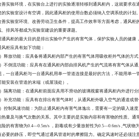
改善实验环境，在实验台上进行的实验逐渐转移到通风柜内，这就要求在
建的实验室设计有空调，因此通风柜的使用台数必须纳入空调系统的计划
改善实验室环境、改善劳动卫生条件，提高工作效率等方面考虑，通风柜
线、排风等都成为实验室建设的重要课题。
用通风柜的最大目的是排出实验中产生的有害气体，保护实验人员的健康
通风柜应具有如下功能：
1）释放功能：应具备将通风柜内部产生的有害气体用吸收柜外气体的方
2）不倒流功能：应具有在通风柜内部由排风机产生的气流将有害气体从
现，一台通风柜与一台通风机用单一管道连接是最好的方法，不能用单一
可能安装在管道的末端（或屋顶处）。
3）隔离功能：在通风柜前面应具用不滑动的玻璃视窗将通风柜内外进行分
4）补充功能：应具有在排出有害气体时，从通风柜外吸入空气的通道或替
5）控制风速功能：为防止通风柜内有害气体逸出，需要有一定的吸入速
热量及与换气次数的关系。其中主要的是实验内容和有害物的性质。通常规定，
险的有害物为0.4―0.5m/s ，剧毒或有少量放射性为0.5―0.6m/s ,气状物为
有必要的静压，即空气通过通风管道时的摩擦阻力。确定风速时还必须注意噪