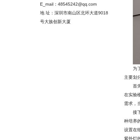
E_mail：48545242@qq.com
地 址：深圳市南山区北环大道9018
号大族创新大厦
为
主要划
首
在实验
需求，
接
种培养
设置在
紫外灯