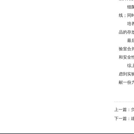
细
线；同
培
品的存
最
验室合
和安全
综
虑到实
献一份
上一篇：
下一篇：